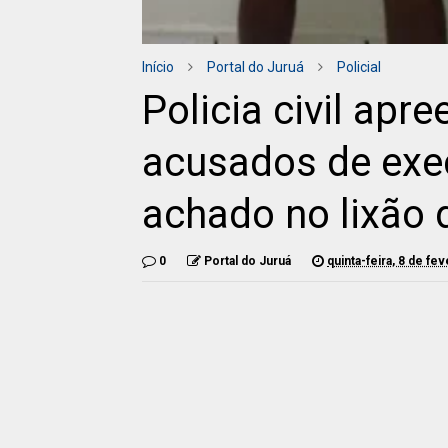
Início
Portal do Juruá
Policial
Policia civil ap
acusados de exe
achado no lixão 
0
Portal do Juruá
quinta-feira, 8 de fe