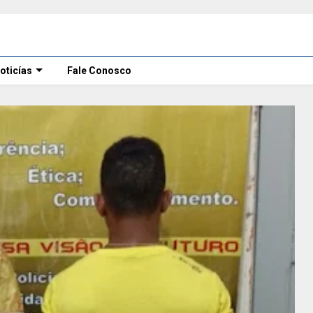
oticías
Fale Conosco