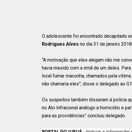
O adolescente foi encontrado decapitado 
Rodrigues Alves
no dia 31 de janeiro 2018
“A motivação que eles alegam não me conv
havia mexido com a irmã de um deles. Para 
local fumar maconha, chamados pela vítima.
não chamaria eles”, disse o delegado ao G1
Os suspeitos também disseram à polícia qu
no Ato Infracional análogo a homicídio e pa
para as providências” concluiu delegado.
PORTAL DO JURUÁ
-
Noticias e informações 