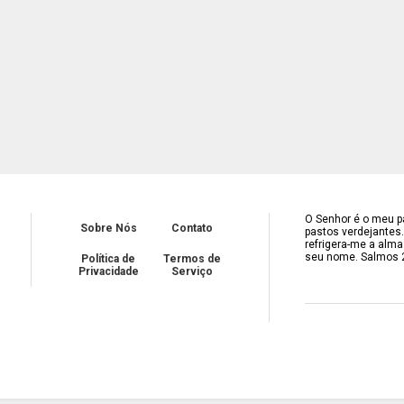
O Senhor é o meu pa
Sobre Nós
Contato
pastos verdejantes
refrigera-me a alma
seu nome. Salmos 
Política de
Termos de
Privacidade
Serviço