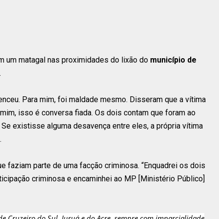
em um matagal nas proximidades do lixão do
município de
.
enceu. Para mim, foi maldade mesmo. Disseram que a vítima
mim, isso é conversa fiada. Os dois contam que foram ao
 Se existisse alguma desavença entre eles, a própria vítima
.
e faziam parte de uma facção criminosa. “Enquadrei os dois
rticipação criminosa e encaminhei ao MP [Ministério Público]
de Cruzeiro do Sul, Juruá e do Acre, sempre com imparcialidade