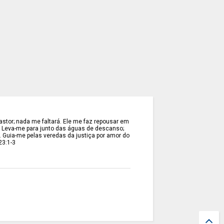
stor; nada me faltará. Ele me faz repousar em
. Leva-me para junto das águas de descanso;
. Guia-me pelas veredas da justiça por amor do
23:1-3