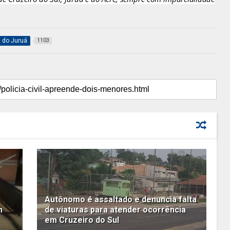
l do Juruá
1103
Autônomo é assaltado e denuncia falta
m
de viaturas para atender ocorrência
em Cruzeiro do Sul