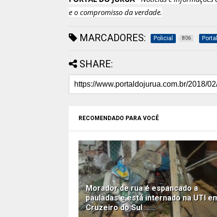
e o compromisso da verdade.
MARCADORES:
Policial
Porta
806
SHARE:
RECOMENDADO PARA VOCÊ
Morador de rua é espancado a
pauladas e está internado na UTI e
Cruzeiro do Sul