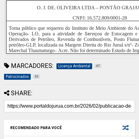
O. J. DE. OLIVEIRA LTDA – PONTÃO GRAJA
CNPJ: 16.572.809/0001-28
Torna público que requereu do Instituto de Meio Ambiente do 
Operação- LO, para a atividade de
de Estocagem e D
Serviços
Derivados de Petróleo, Revenda de Combustíveis, Posto Flutua
petróleo-GLP, localizada na Margem Direita do Rio Juruá s/nº- Z
Marechal Thaumaturgo– Acre. Não foi determinado Estudo de Imp
MARCADORES:
Licença Ambiental
47
Patrocinados
55
SHARE:
RECOMENDADO PARA VOCÊ