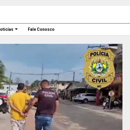
oticías
Fale Conosco