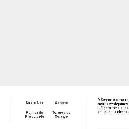
O Senhor é o meu pa
Sobre Nós
Contato
pastos verdejantes
refrigera-me a alma
seu nome. Salmos 
Política de
Termos de
Privacidade
Serviço