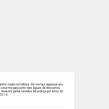
stor; nada me faltará. Ele me faz repousar em
. Leva-me para junto das águas de descanso;
. Guia-me pelas veredas da justiça por amor do
23:1-3