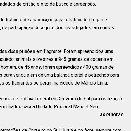
dados de prisão e oito de busca e apreensão.
e tráfico e de associação para o tráfico de drogas e
, de participação de alguns dos investigados em crimes
das duas prisões em flagrante. Foram apreendidos uma
inquedo, animais silvestres e 945 gramas de cocaína em
 homem, de 45 anos, foram apreendidos 400 gramas de
s para venda além de uma balança digital e petrechos para
 os flagrantes se deram na cidade de Mâncio Lima.
acia de Polícia Federal em Cruzeiro do Sul para realização
aminhados para a Unidade Prisional Manoel Neri.
ac24horas
nformações de Cruzeiro do Sul, Juruá e do Acre, sempre com