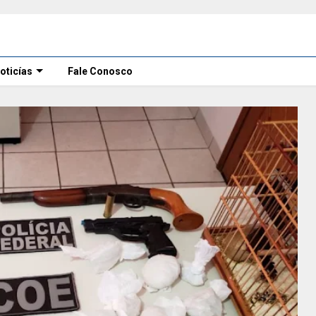
oticías
Fale Conosco