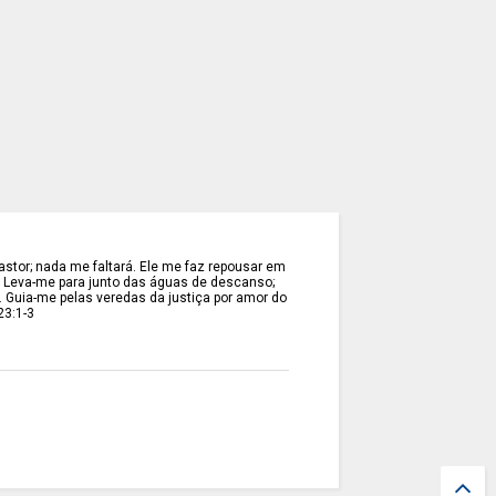
stor; nada me faltará. Ele me faz repousar em
. Leva-me para junto das águas de descanso;
. Guia-me pelas veredas da justiça por amor do
23:1-3