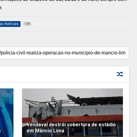
e.
as Notícias
136
Vendaval destrói cobertura de estádio
s
em Mâncio Lima