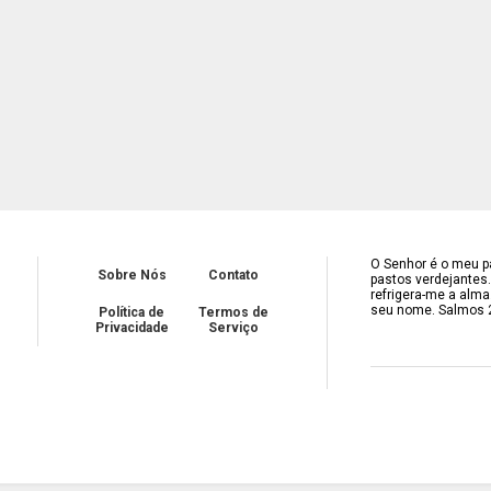
O Senhor é o meu pa
Sobre Nós
Contato
pastos verdejantes
refrigera-me a alma
seu nome. Salmos 
Política de
Termos de
Privacidade
Serviço