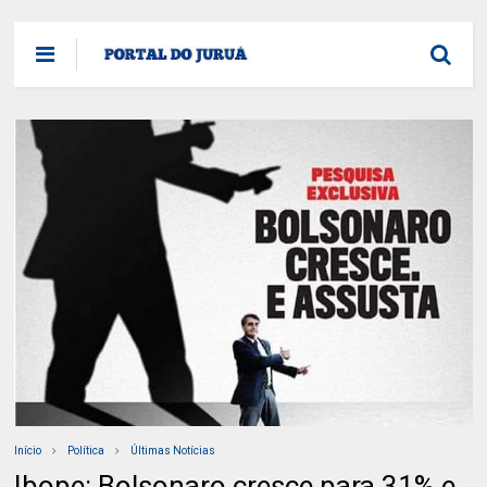
Início
Política
Últimas Notícias
Ibope: Bolsonaro cresce para 31% e