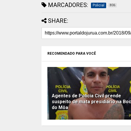
MARCADORES:
Policial
806
SHARE:
RECOMENDADO PARA VOCÊ
Agentes de Policia Civil prende
suspeito de mata presidiário na Bo
do Môa