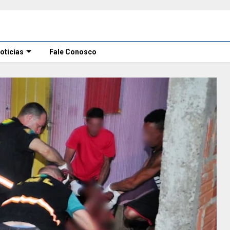
oticías
Fale Conosco