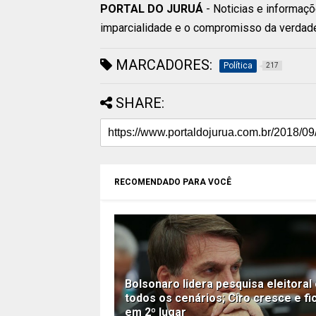
PORTAL DO JURUÁ
- Noticias e informaçõ
imparcialidade e o compromisso da verdad
MARCADORES:
Política
217
SHARE:
RECOMENDADO PARA VOCÊ
Bolsonaro lidera pesquisa eleitoral
todos os cenários; Ciro cresce e fi
em 2º lugar