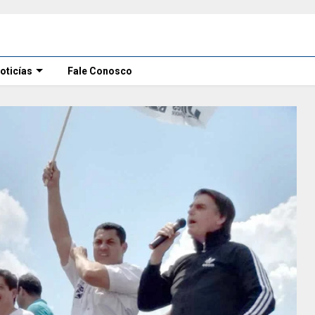
oticías
Fale Conosco