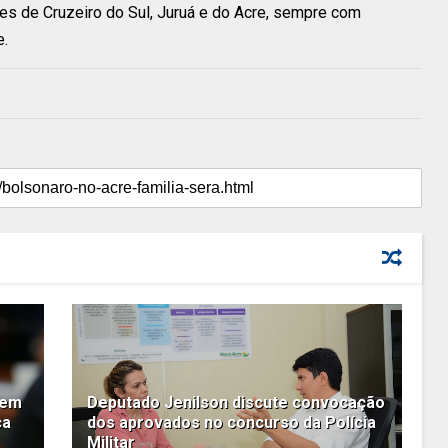
es de Cruzeiro do Sul, Juruá e do Acre, sempre com
e.
 em
Deputado Jenilson discute convocação
ca
dos aprovados no concurso da Polícia
Militar