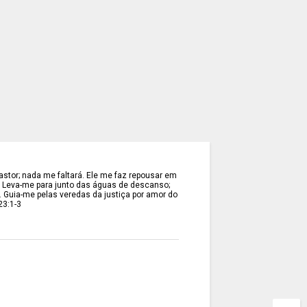
stor; nada me faltará. Ele me faz repousar em
. Leva-me para junto das águas de descanso;
. Guia-me pelas veredas da justiça por amor do
23:1-3