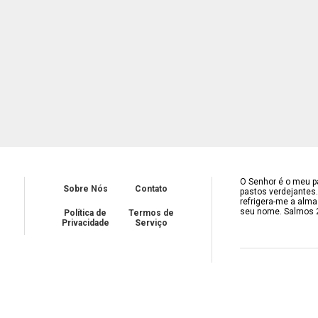
O Senhor é o meu pa
Sobre Nós
Contato
pastos verdejantes
refrigera-me a alma
seu nome. Salmos 
Política de
Termos de
Privacidade
Serviço