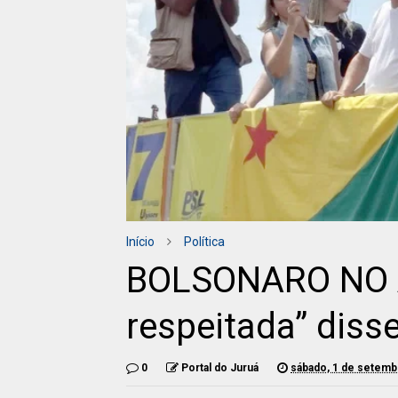
Início
Política
BOLSONARO NO AC
respeitada” disse
0
Portal do Juruá
sábado, 1 de setemb