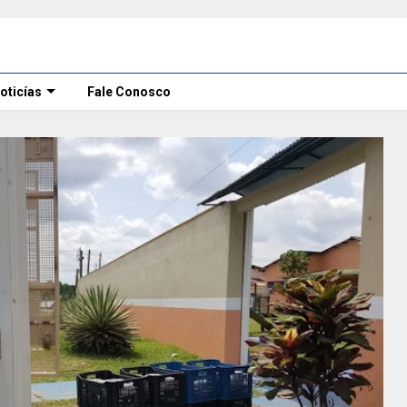
oticías
Fale Conosco