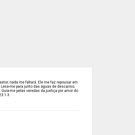
stor; nada me faltará. Ele me faz repousar em
. Leva-me para junto das águas de descanso;
. Guia-me pelas veredas da justiça por amor do
23:1-3