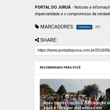
PORTAL DO JURUÁ
- Noticias e informaçõ
imparcialidade e o compromisso da verdad
MARCADORES:
Cotidiano
337
SHARE:
RECOMENDADO PARA VOCÊ
Após manifestações, distribuição d
água é feita por moradores em