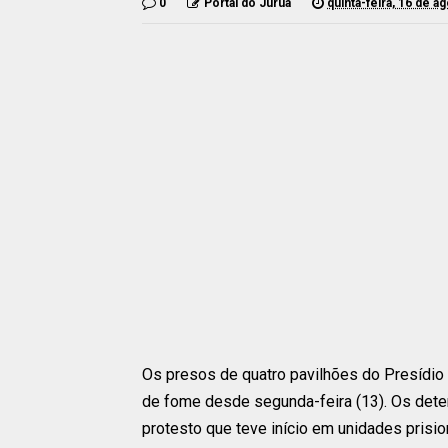
0
Portal do Juruá
quinta-feira, 16 de a
Os presos de quatro pavilhões do Presídio 
de fome desde segunda-feira (13). Os dete
protesto que teve início em unidades prisio