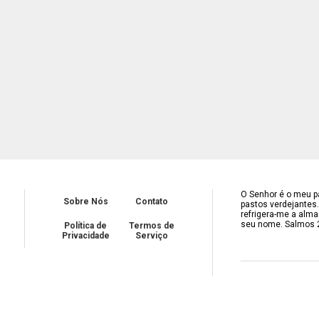
O Senhor é o meu pa
Sobre Nós
Contato
pastos verdejantes
refrigera-me a alma
seu nome. Salmos 
Política de
Termos de
Privacidade
Serviço