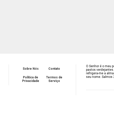
O Senhor é o meu pa
Sobre Nós
Contato
pastos verdejantes
refrigera-me a alma
seu nome. Salmos 
Política de
Termos de
Privacidade
Serviço