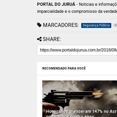
PORTAL DO JURUÁ
- Noticias e informaçõ
imparcialidade e o compromisso da verdad
MARCADORES:
Segurança Pública
2
SHARE:
RECOMENDADO PARA VOCÊ
Homicídios cresceram 147% no Ac
nos últimos quatro anos;