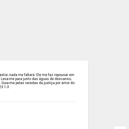
stor; nada me faltará. Ele me faz repousar em
. Leva-me para junto das águas de descanso;
. Guia-me pelas veredas da justiça por amor do
23:1-3