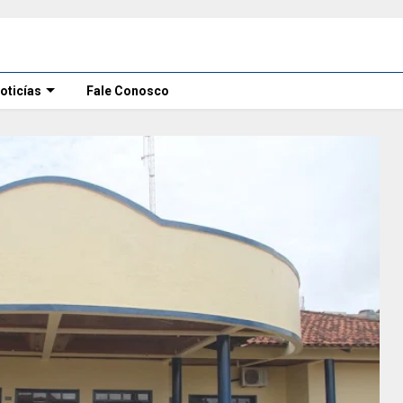
oticías
Fale Conosco