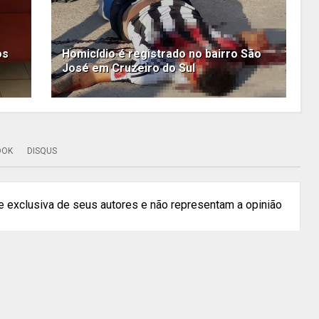
os
Homicídio é registrado no bairro São
José em Cruzeiro do Sul
OOK
DISQUS
 exclusiva de seus autores e não representam a opinião