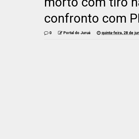
morto com tiro n
confronto com P
0
Portal do Juruá
quinta-feira, 28 de j