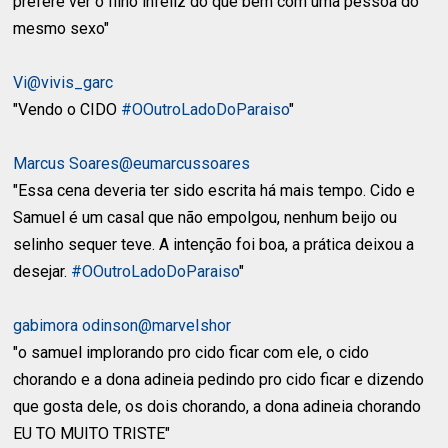
prefere ver o filho infeliz do que bem com uma pessoa do
mesmo sexo"
Vi@vivis_garc
"Vendo o CIDO
#OOutroLadoDoParaiso
"
Marcus Soares@eumarcussoares
"Essa cena deveria ter sido escrita há mais tempo. Cido e
Samuel é um casal que não empolgou, nenhum beijo ou
selinho sequer teve. A intenção foi boa, a prática deixou a
desejar.
#OOutroLadoDoParaiso
"
gabimora odinson@marveIshor
"o samuel implorando pro cido ficar com ele, o cido
chorando e a dona adineia pedindo pro cido ficar e dizendo
que gosta dele, os dois chorando, a dona adineia chorando
EU TO MUITO TRISTE"