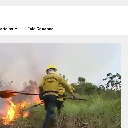
oticías
Fale Conosco