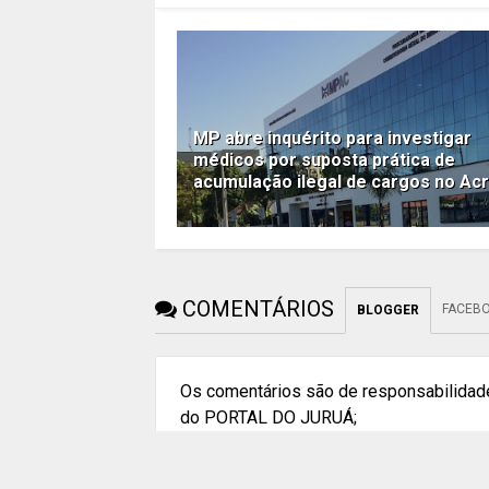
MP abre inquérito para investigar
médicos por suposta prática de
acumulação ilegal de cargos no Ac
COMENTÁRIOS
FACEB
BLOGGER
Os comentários são de responsabilidade
do PORTAL DO JURUÁ;