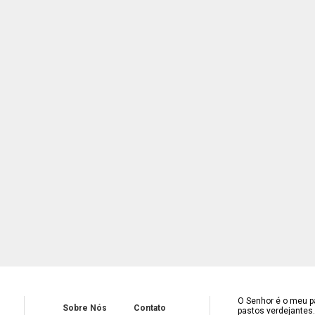
O Senhor é o meu pa
Sobre Nós
Contato
pastos verdejantes