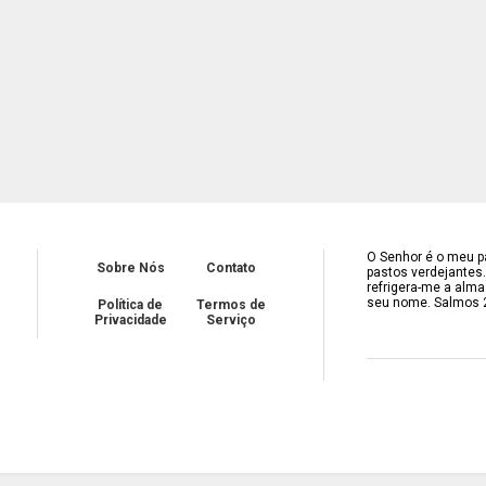
O Senhor é o meu pa
Sobre Nós
Contato
pastos verdejantes
refrigera-me a alma
seu nome. Salmos 
Política de
Termos de
Privacidade
Serviço