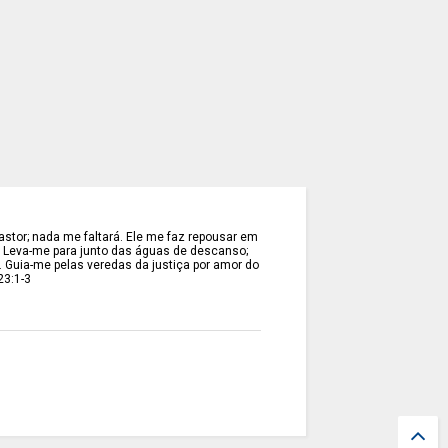
stor; nada me faltará. Ele me faz repousar em
. Leva-me para junto das águas de descanso;
. Guia-me pelas veredas da justiça por amor do
23:1-3