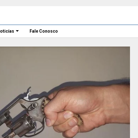
oticías
Fale Conosco