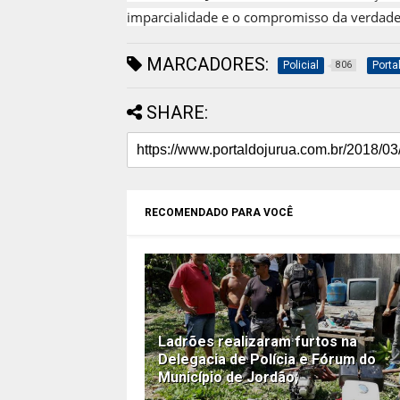
imparcialidade e o compromisso da verdade
MARCADORES:
Policial
Porta
806
SHARE:
RECOMENDADO PARA VOCÊ
Ladrões realizaram furtos na
Delegacia de Polícia e Fórum do
Município de Jordão;