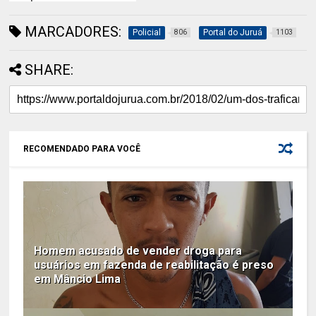
MARCADORES:
Policial
Portal do Juruá
806
1103
SHARE:
RECOMENDADO PARA VOCÊ
Homem acusado de vender droga para
usuários em fazenda de reabilitação é preso
em Mâncio Lima