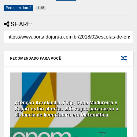
Portal do Juruá
1103
SHARE:
RECOMENDADO PARA VOCÊ
Atenção Acrelândia, Feijó, Sena Madureira e
Xapuri estão abertas 200 vagas para curso a
distancia de licenciatura em Matemática