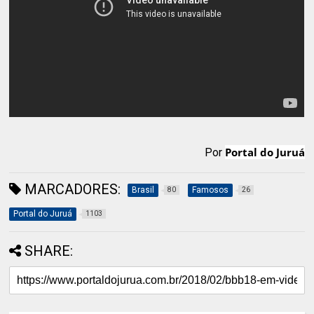
Portal do Juruá
Por
MARCADORES:
Brasil
Famosos
80
26
Portal do Juruá
1103
SHARE: