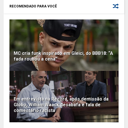
RECOMENDADO PARA VOCÊ
MC cria funk inspirado em Gleici, do BBB18: “A
fada roubou a cena”
Em entrevista na Record, após demissão da
Globo, William Waack desabafa e fala de
comentário racista