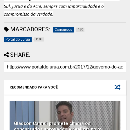
Sul, Juruá e do Acre, sempre com imparcialidade e o
compromisso da verdade.
MARCADORES:
Concursos
150
Portal do Juruá
1103
SHARE:
RECOMENDADO PARA VOCÊ
Gladson Cameli promete chama os
concursados aprovados e realizar novo