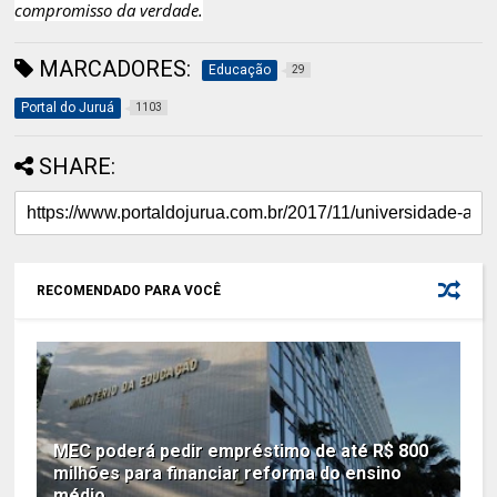
compromisso da verdade.
MARCADORES:
Educação
29
Portal do Juruá
1103
SHARE:
RECOMENDADO PARA VOCÊ
MEC poderá pedir empréstimo de até R$ 800
milhões para financiar reforma do ensino
médio