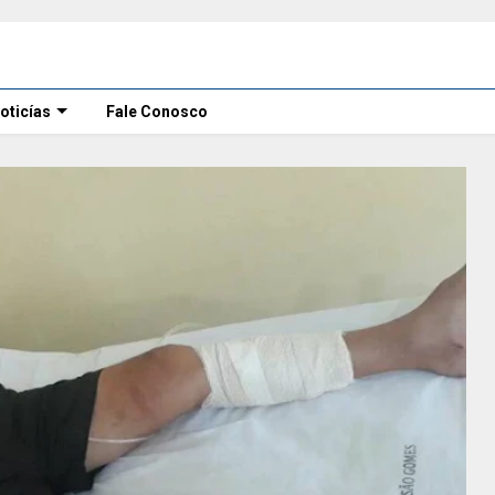
oticías
Fale Conosco