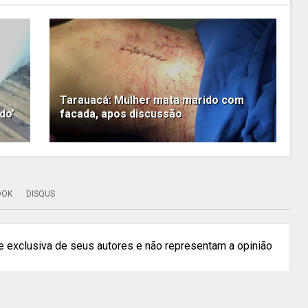
Tarauacá: Mulher mata marido com
do’
facada, apos discussão
OOK
DISQUS
 exclusiva de seus autores e não representam a opinião