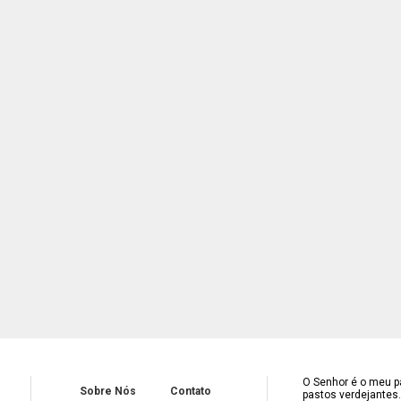
O Senhor é o meu pa
Sobre Nós
Contato
pastos verdejantes