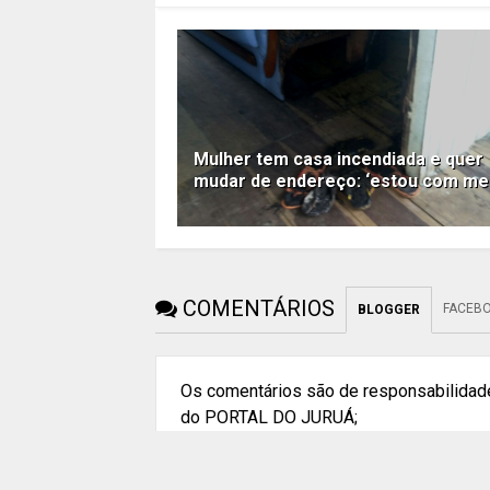
Mulher tem casa incendiada e quer
mudar de endereço: ‘estou com me
COMENTÁRIOS
FACEB
BLOGGER
Os comentários são de responsabilidade
do PORTAL DO JURUÁ;