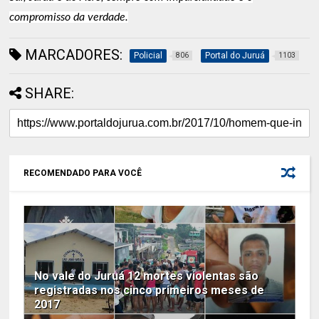
compromisso da verdade.
MARCADORES:
Policial
Portal do Juruá
806
1103
SHARE:
RECOMENDADO PARA VOCÊ
No vale do Juruá 12 mortes violentas são
registradas nos cinco primeiros meses de
2017