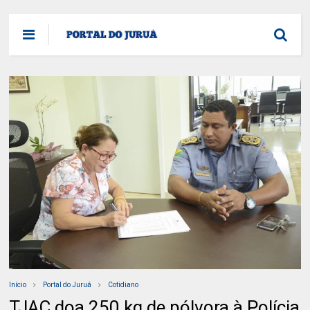
Início
Portal do Juruá
Cotidiano
TJAC doa 250 kg de pólvora à Polícia