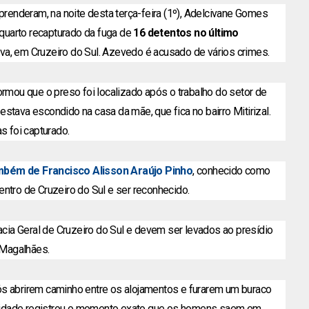
 prenderam, na noite desta terça-feira (1º), Adelcivane Gomes
quarto recapturado da fuga de
16 detentos no último
va, em Cruzeiro do Sul. Azevedo é acusado de vários crimes.
formou que o preso foi localizado após o trabalho do setor de
estava escondido na casa da mãe, que fica no bairro Mitirizal.
as foi capturado.
mbém de Francisco Alisson Araújo Pinho
, conhecido como
entro de Cruzeiro do Sul e ser reconhecido.
ia Geral de Cruzeiro do Sul e devem ser levados ao presídio
 Magalhães.
ós abrirem caminho entre os alojamentos e furarem um buraco
nidade registrou o momento exato
que os h
omens saem em