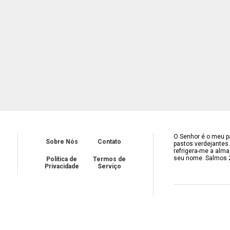
O Senhor é o meu pa
Sobre Nós
Contato
pastos verdejantes
refrigera-me a alma
seu nome. Salmos 
Política de
Termos de
Privacidade
Serviço