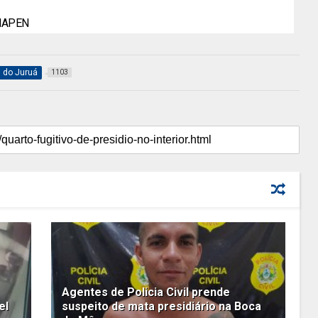
 IAPEN
l do Juruá
1103
Agentes de Policia Civil prende
el
suspeito de mata presidiário na Boca