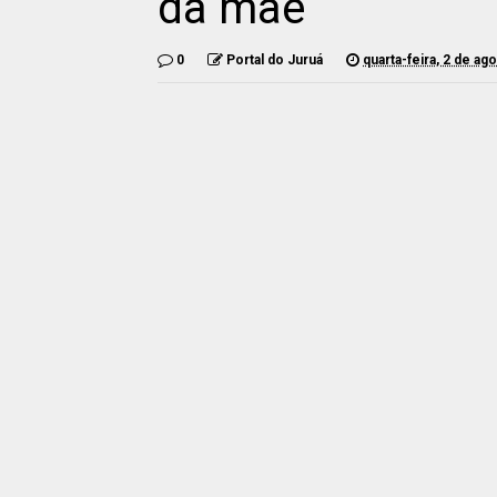
da mãe
0
Portal do Juruá
quarta-feira, 2 de ag