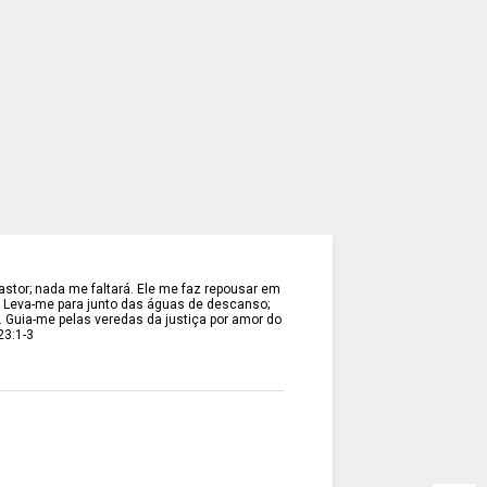
stor; nada me faltará. Ele me faz repousar em
. Leva-me para junto das águas de descanso;
. Guia-me pelas veredas da justiça por amor do
23:1-3