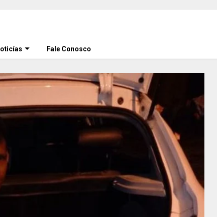
oticías
Fale Conosco