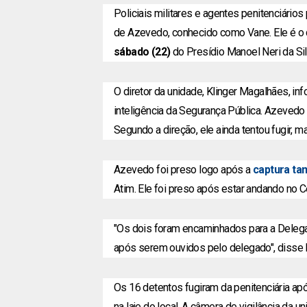
Policiais militares e agentes penitenciários
de Azevedo, conhecido como Vane. Ele é o 
sábado (22)
do Presídio Manoel Neri da Sil
O diretor da unidade, Klinger Magalhães, in
inteligência da Segurança Pública. Azevedo 
Segundo a direção, ele ainda tentou fugir, m
Azevedo foi preso logo após a
captura ta
Atim. Ele foi preso após estar andando no C
"Os dois foram encaminhados para a Delegac
após serem ouvidos pelo delegado", disse
Os 16 detentos fugiram da penitenciária ap
na laje do local.
A câmera de vigilância da u