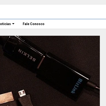
oticías
Fale Conosco