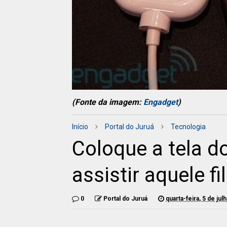
(Fonte da imagem:
Engadget
)
Início
Portal do Juruá
Tecnologia
Coloque a tela do
assistir aquele fi
0
Portal do Juruá
quarta-feira, 5 de ju