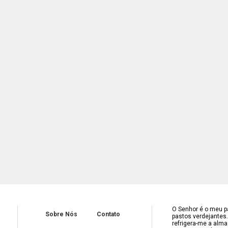
O Senhor é o meu pa
Sobre Nós
Contato
pastos verdejantes
refrigera-me a alma