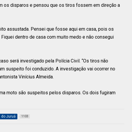
com os disparos e pensou que os tiros fossem em direção a
muito assustada. Pensei que fosse aqui em casa, pois os
o. Fiquei dentro de casa com muito medo e não consegui
so será investigado pela Polícia Civil. “Os tiros não
m suspeito foi conduzido. A investigação vai ocorrer no
ntonista Vinícius Almeida.
uma moto são suspeitos pelos disparos. Os dois fugiram
l do Juruá
1103