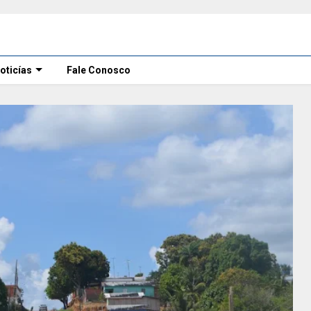
oticías
Fale Conosco