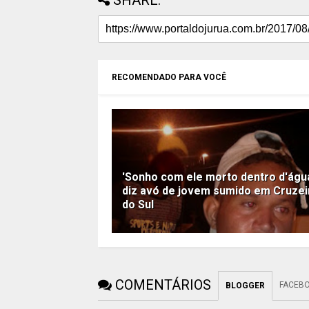
SHARE:
RECOMENDADO PARA VOCÊ
'Sonho com ele morto dentro d'águ
diz avó de jovem sumido em Cruzei
do Sul
COMENTÁRIOS
FACEB
BLOGGER