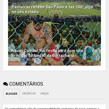
Palmeiras recebe São Paulo e faz 100º jogo
no seu estádio
Náuas Combat Rio fecha card com luta
principal do Negão da Borracharia
COMENTÁRIOS
FACEBOOK
DISQUS
BLOGGER