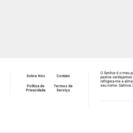
O Senhor é o meu pa
Sobre Nós
Contato
pastos verdejantes
refrigera-me a alma
seu nome. Salmos 
Política de
Termos de
Privacidade
Serviço