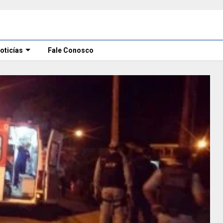
oticías
Fale Conosco