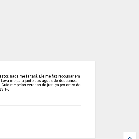
stor; nada me faltará. Ele me faz repousar em
. Leva-me para junto das águas de descanso;
. Guia-me pelas veredas da justiça por amor do
23:1-3