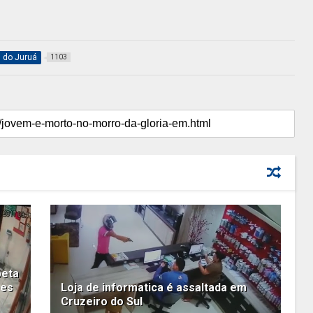
l do Juruá
1103
peta
res
Loja de informatica é assaltada em
Cruzeiro do Sul