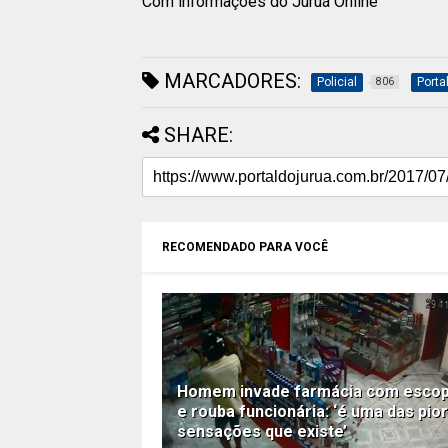
Com informações do Juruá Online
MARCADORES:
Policial
Porta
806
SHARE:
RECOMENDADO PARA VOCÊ
Homem invade farmácia com esco
e rouba funcionária: ‘é uma das pio
sensações que existe’