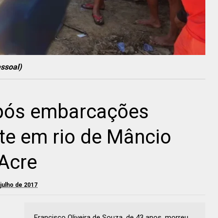
ssoal)
ós embarcações
nte em rio de Mâncio
 Acre
 julho de 2017
Francisco Oliveira de Souza, de 43 anos, morreu