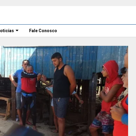
oticías
Fale Conosco