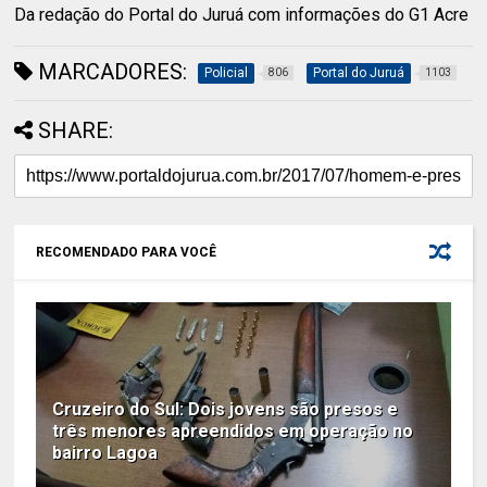
Da redação do Portal do Juruá com informações do G1 Acre
MARCADORES:
Policial
Portal do Juruá
806
1103
SHARE:
RECOMENDADO PARA VOCÊ
Cruzeiro do Sul: Dois jovens são presos e
três menores apreendidos em operação no
bairro Lagoa