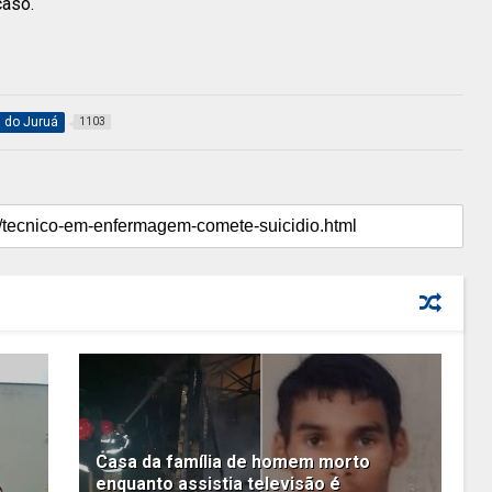
caso.
l do Juruá
1103
Casa da família de homem morto
enquanto assistia televisão é