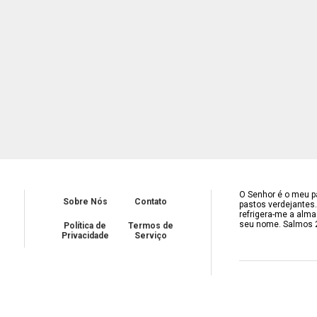
O Senhor é o meu pa
Sobre Nós
Contato
pastos verdejantes
refrigera-me a alma
seu nome. Salmos 
Política de
Termos de
Privacidade
Serviço