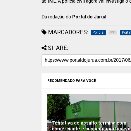
ao IML. A policia civil agora vai investiga o 
Da redação do
Portal do Juruá
MARCADORES:
Policial
Porta
806
SHARE:
RECOMENDADO PARA VOCÊ
Tentativa de assalto termina com
comerciante e suspeito mortos em