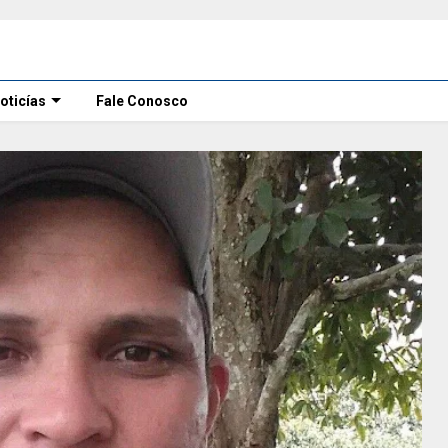
oticías
Fale Conosco