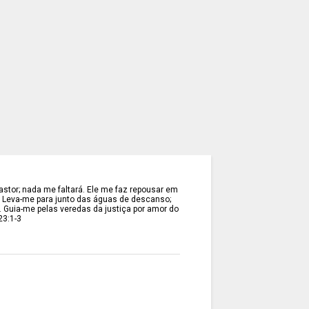
stor; nada me faltará. Ele me faz repousar em
. Leva-me para junto das águas de descanso;
. Guia-me pelas veredas da justiça por amor do
23:1-3