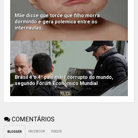
Mãe disse que torce que filho morra
dormindo e gera polemica entre os
internautas;
Brasil é o 4º país mais corrupto do mundo,
segundo Fórum Econômico Mundial
COMENTÁRIOS
FACEBOOK
DISQUS
BLOGGER