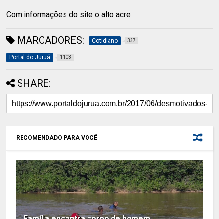
Com informações do site o alto acre
MARCADORES:
Cotidiano
337
Portal do Juruá
1103
SHARE:
RECOMENDADO PARA VOCÊ
Família encontra corpo de homem