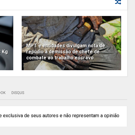
MPT e entidades divulgam nota de
3 Kg
repúdio à demissão de chefe de
combate ao trabalho escravo
OOK
DISQUS
 exclusiva de seus autores e não representam a opinião