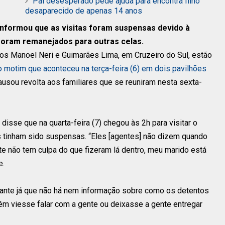
Pai desesperado pede ajuda para encontra filho
desaparecido de apenas 14 anos
 informou que as visitas foram suspensas devido à
 foram remanejados para outras celas.
os Manoel Neri e Guimarães Lima, em Cruzeiro do Sul, estão
o motim que aconteceu na terça-feira (6) em dois pavilhões
causou revolta aos familiares que se reuniram nesta sexta-
disse que na quarta-feira (7) chegou às 2h para visitar o
tas tinham sido suspensas. “Eles [agentes] não dizem quando
ente não tem culpa do que fizeram lá dentro, meu marido está
e.
upante já que não há nem informação sobre como os detentos
ém viesse falar com a gente ou deixasse a gente entregar