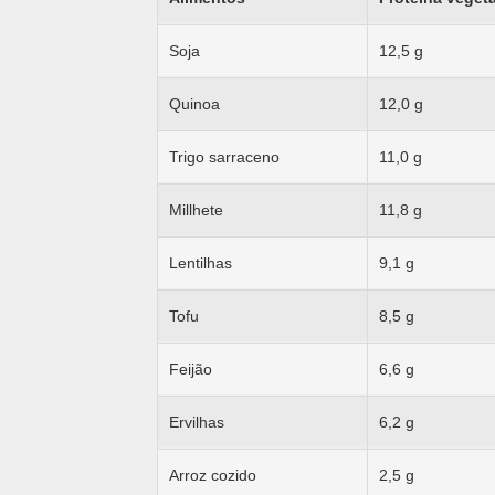
Soja
12,5 g
Quinoa
12,0 g
Trigo sarraceno
11,0 g
Millhete
11,8 g
Lentilhas
9,1 g
Tofu
8,5 g
Feijão
6,6 g
Ervilhas
6,2 g
Arroz cozido
2,5 g