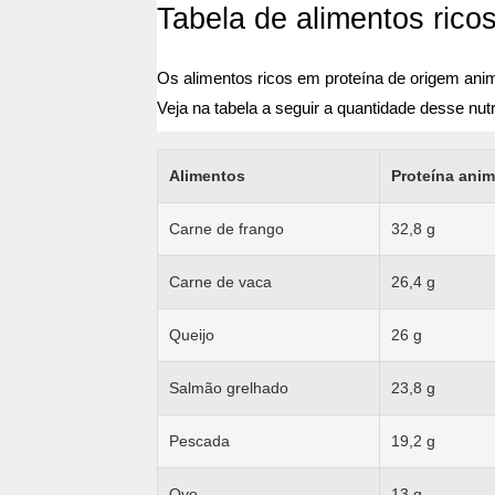
Tabela de alimentos rico
Os alimentos ricos em proteína de origem anima
Veja na tabela a seguir a quantidade desse nut
Alimentos
Proteína anim
Carne de frango
32,8 g
Carne de vaca
26,4 g
Queijo
26 g
Salmão grelhado
23,8 g
Pescada
19,2 g
Ovo
13 g