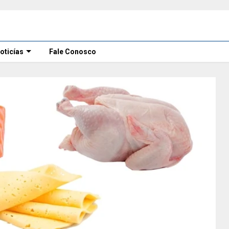
oticías
Fale Conosco