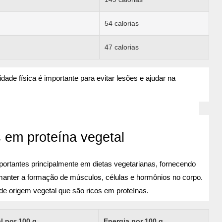
54 calorias
47 calorias
dade física é importante para evitar lesões e ajudar na
s em proteína vegetal
portantes principalmente em dietas vegetarianas, fornecendo
anter a formação de músculos, células e hormônios no corpo.
s de origem vegetal que são ricos em proteínas.
l por 100 g
Energia por 100 g