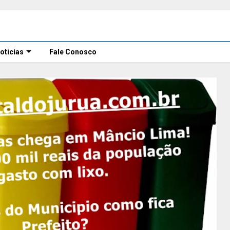
oticías
Fale Conosco