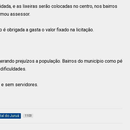
dada, e as lixeiras serão colocadas no centro, nos bairros
irmou assessor.
o é obrigada a gasta o valor fixado na licitação.
 gerando prejuízos a população. Bairros do município como pé
dificuldades.
e sem servidores.
tal do Juruá
1103