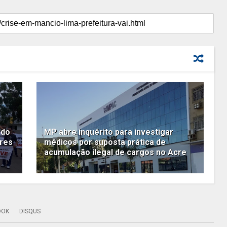
 do
MP abre inquérito para investigar
ores
médicos por suposta prática de
acumulação ilegal de cargos no Acre
OOK
DISQUS