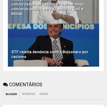
concursados aprovados e realizar novo
concurso publico para as policias Civil e
Militar
STF rejeita denúncia contra Bolsonaro por
racismo
COMENTÁRIOS
FACEBOOK
DISQUS
BLOGGER