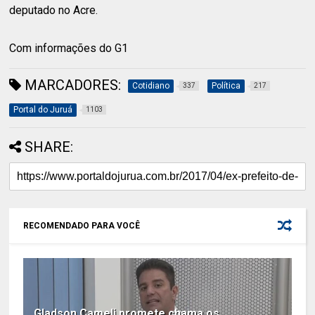
deputado no Acre.
Com informações do G1
MARCADORES:
Cotidiano
Política
337
217
Portal do Juruá
1103
SHARE:
RECOMENDADO PARA VOCÊ
Gladson Cameli promete chama os