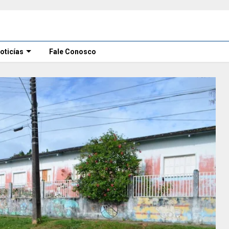
oticías
Fale Conosco