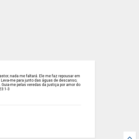
stor; nada me faltará. Ele me faz repousar em
. Leva-me para junto das águas de descanso;
. Guia-me pelas veredas da justiça por amor do
23:1-3