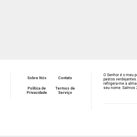
O Senhor é o meu pa
Sobre Nós
Contato
pastos verdejantes
refrigera-me a alma
seu nome. Salmos 
Política de
Termos de
Privacidade
Serviço