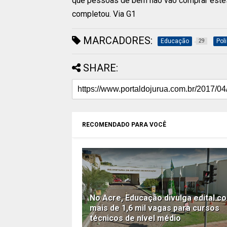
que pessoas de bem não vão comprar estes
completou. Via G1
MARCADORES:
Educação
Poli
29
SHARE:
RECOMENDADO PARA VOCÊ
No Acre, Educação divulga edital c
mais de 1,6 mil vagas para cursos
técnicos de nível médio