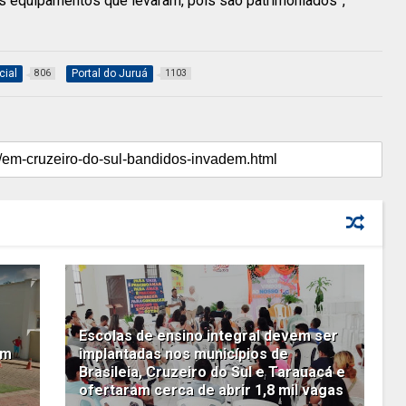
 equipamentos que levaram, pois são patrimoniados”,
cial
Portal do Juruá
806
1103
Escolas de ensino integral devem ser
om
implantadas nos municípios de
Brasileia, Cruzeiro do Sul e Tarauacá e
ofertaram cerca de abrir 1,8 mil vagas