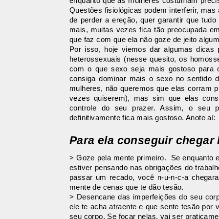
enquanto que as mulheres costumam precisa
Questões fisiológicas podem interferir, ma
de perder a ereção, quer garantir que tudo
mais, muitas vezes fica tão preocupada em 
que faz com que ela não goze de jeito algum
Por isso, hoje viemos dar algumas dicas 
heterossexuais (nesse quesito, os homoss
com o que sexo seja mais gostoso para o
consiga dominar mais o sexo no sentido de
mulheres, não queremos que elas corram pr
vezes quiserem), mas sim que elas con
controle do seu prazer. Assim, o seu 
definitivamente fica mais gostoso. Anote aí:
Para ela conseguir chegar 
> Goze pela mente primeiro. Se enquanto el
estiver pensando nas obrigações do trabalh
passar um recado, você n-u-n-c-a chegara 
mente de cenas que te dão tesão.
> Desencane das imperfeições do seu corpo
ele te acha atraente e que sente tesão por
seu corpo. Se focar nelas, vai ser praticam