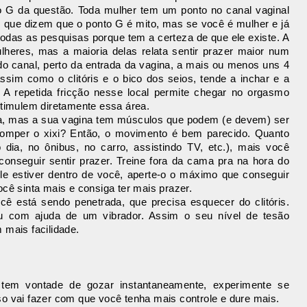
o G da questão. Toda mulher tem um ponto no canal vaginal
 que dizem que o ponto G é mito, mas se você é mulher e já
todas as pesquisas porque tem a certeza de que ele existe. A
ulheres, mas a maioria delas relata sentir prazer maior num
 do canal, perto da entrada da vagina, a mais ou menos uns 4
ssim como o clitóris e o bico dos seios, tende a inchar e a
 A repetida fricção nesse local permite chegar no orgasmo
stimulem diretamente essa área.
iba, mas a sua vagina tem músculos que podem (e devem) ser
rromper o xixi? Então, o movimento é bem parecido. Quanto
dia, no ônibus, no carro, assistindo TV, etc.), mais você
conseguir sentir prazer. Treine fora da cama pra na hora do
le estiver dentro de você, aperte-o o máximo que conseguir
cê sinta mais e consiga ter mais prazer.
cê está sendo penetrada, que precisa esquecer do clitóris.
u com ajuda de um vibrador. Assim o seu nível de tesão
 mais facilidade.
tem vontade de gozar instantaneamente, experimente se
o vai fazer com que você tenha mais controle e dure mais.