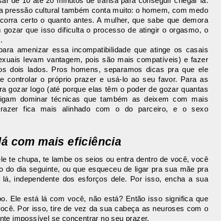
r de 10 até 20 minutos de transa para conseguir chegar lá.
s a pressão cultural também conta muito: o homem, com medo
 corra certo o quanto antes. A mulher, que sabe que demora
gozar que isso dificulta o processo de atingir o orgasmo, o
.
para amenizar essa incompatibilidade que atinge os casais
exuais levam vantagem, pois são mais compatíveis) e fazer
s dois lados. Pros homens, separamos dicas pra que ele
 controlar o próprio prazer e usá-lo ao seu favor. Para as
a gozar logo (até porque elas têm o poder de gozar quantas
sigam dominar técnicas que também as deixem com mais
prazer fica mais alinhado com o do parceiro, e o sexo
lá com mais eficiência
e te chupa, te lambe os seios ou entra dentro de você, você
o do dia seguinte, ou que esqueceu de ligar pra sua mãe pra
lá, independente dos esforços dele. Por isso, encha a sua
. Ele está lá com você, não está? Então isso significa que
 você. Por isso, tire de vez da sua cabeça as neuroses com o
ente impossível se concentrar no seu prazer.