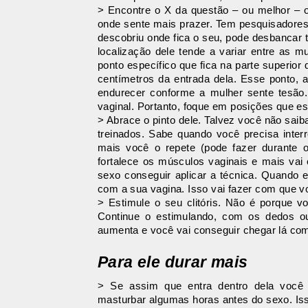
> Encontre o X da questão – ou melhor – 
onde sente mais prazer. Tem pesquisadores
descobriu onde fica o seu, pode desbancar 
localização dele tende a variar entre as m
ponto específico que fica na parte superior
centímetros da entrada dela. Esse ponto, a
endurecer conforme a mulher sente tesão.
vaginal. Portanto, foque em posições que e
> Abrace o pinto dele. Talvez você não sa
treinados. Sabe quando você precisa inte
mais você o repete (pode fazer durante o 
fortalece os músculos vaginais e mais vai 
sexo conseguir aplicar a técnica. Quando e
com a sua vagina. Isso vai fazer com que vo
> Estimule o seu clitóris. Não é porque vo
Continue o estimulando, com os dedos o
aumenta e você vai conseguir chegar lá com
Para ele durar mais
> Se assim que entra dentro dela você 
masturbar algumas horas antes do sexo. Iss